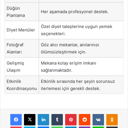
Düğün
Her aşamada profesyonel destek.
Planlama
Özel diyet taleplerine uygun yemek
Diyet Menüler
seçenekleri.
Fotoğraf
Göz alıcı mekanlar, anılarınızı
Alanları
ölümsüzleştirmek için.
Gelişmiş
Mekana kolay erişim imkanı
Ulaşım
sağlanmaktadır.
Etkinlik
Etkinlik sırasında her şeyin sorunsuz
Koordinasyonu
ilerlemesi için gerekli destek.
Facebook
X
LinkedIn
Tumblr
Pinterest
Reddit
VKontakte
Odnok
Pocket
Skype
Messenger
WhatsApp
Telegram
Viber
Line
E-Posta ile payla