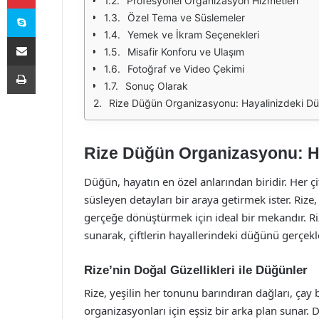
Profesyonel Organizasyon Hizmetleri
Skype
Özel Tema ve Süslemeler
Yemek ve İkram Seçenekleri
E-Posta ile paylaş
Misafir Konforu ve Ulaşım
Yazdır
Fotoğraf ve Video Çekimi
Sonuç Olarak
Rize Düğün Organizasyonu: Hayalinizdeki Dü
Rize Düğün Organizasyonu: Ha
Düğün, hayatın en özel anlarından biridir. Her ç
süsleyen detayları bir araya getirmek ister. Rize, 
gerçeğe dönüştürmek için ideal bir mekandır. 
sunarak, çiftlerin hayallerindeki düğünü gerçek
Rize’nin Doğal Güzellikleri ile Düğünler
Rize, yeşilin her tonunu barındıran dağları, ça
organizasyonları için eşsiz bir arka plan sunar. 