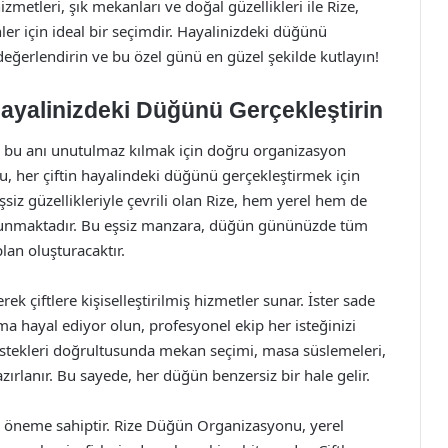
metleri, şık mekanları ve doğal güzellikleri ile Rize,
r için ideal bir seçimdir. Hayalinizdeki düğünü
 değerlendirin ve bu özel günü en güzel şekilde kutlayın!
yalinizdeki Düğünü Gerçekleştirin
ve bu anı unutulmaz kılmak için doğru organizasyon
, her çiftin hayalindeki düğünü gerçekleştirmek için
siz güzellikleriyle çevrili olan Rize, hem yerel hem de
r sunmaktadır. Bu eşsiz manzara, düğün gününüzde tüm
lan oluşturacaktır.
 çiftlere kişiselleştirilmiş hizmetler sunar. İster sade
ama hayal ediyor olun, profesyonel ekip her isteğinizi
 istekleri doğrultusunda mekan seçimi, masa süslemeleri,
ırlanır. Bu sayede, her düğün benzersiz bir hale gelir.
öneme sahiptir. Rize Düğün Organizasyonu, yerel