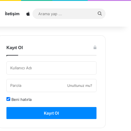
Sitemap
Arama
İletişim
yap
...
Kayıt Ol
Unuttunuz mu?
Beni hatırla
Kayıt Ol