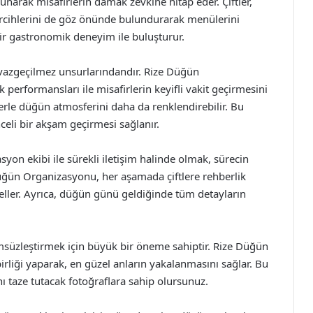
sunarak misafirlerin damak zevkine hitap eder. Çiftler,
tercihlerini de göz önünde bulundurarak menülerini
 bir gastronomik deneyim ile buluşturur.
azgeçilmez unsurlarındandır. Rize Düğün
performansları ile misafirlerin keyifli vakit geçirmesini
lerle düğün atmosferini daha da renklendirebilir. Bu
eli bir akşam geçirmesi sağlanır.
n ekibi ile sürekli iletişim halinde olmak, sürecin
Düğün Organizasyonu, her aşamada çiftlere rehberlik
eller. Ayrıca, düğün günü geldiğinde tüm detayların
msüzleştirmek için büyük bir öneme sahiptir. Rize Düğün
birliği yaparak, en güzel anların yakalanmasını sağlar. Bu
nı taze tutacak fotoğraflara sahip olursunuz.