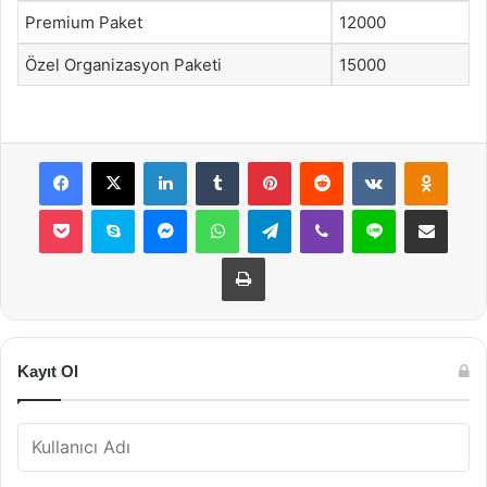
Premium Paket
12000
Özel Organizasyon Paketi
15000
Facebook
X
LinkedIn
Tumblr
Pinterest
Reddit
VKontakte
Odnok
Pocket
Skype
Messenger
WhatsApp
Telegram
Viber
Line
E-Posta ile payla
Yazdır
Kayıt Ol