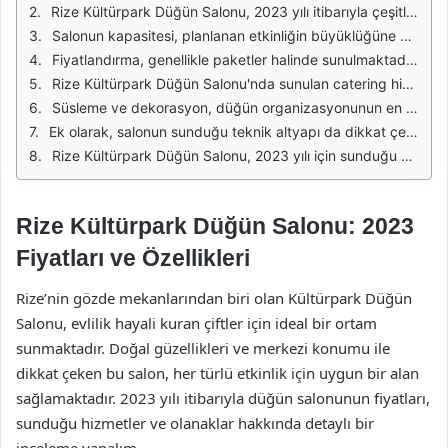
Rize Kültürpark Düğün Salonu, 2023 yılı itibarıyla çeşitli etkinlikler için oldukça cazip bir mekan olarak öne çıkmaktadır. Düğün, nişan, bayi toplantıları ve diğer kutlamalar için tercih edilen bu salon, hem konforlu hem de şık bir atmosfer sunmaktadır. Fiyatlar, salonun sunduğu hizmetlerin kalitesine, konumuna ve etkinliğin büyüklüğüne bağlı olarak değişiklik göstermektedir.
Salonun kapasitesi, planlanan etkinliğin büyüklüğüne göre değişiklik gösterebilir. Genellikle 200 ila 500 kişi arasında misafir ağırlama kapasitesine sahip olan Rize Kültürpark Düğün Salonu, geniş bir alana yayılmış olan düğün organizasyonları için uygundur. Bu durum, misafirlerin rahatça oturabilmesi ve etkinliğin keyifli geçmesi açısından önemlidir.
Fiyatlandırma, genellikle paketler halinde sunulmaktadır. Temel paketler, salon kiralama, masa ve sandalye temini, temel süslemeler ve ses sistemi gibi unsurları içermektedir. Ek hizmetler, catering, fotoğrafçılık ve organizasyon hizmetleri gibi unsurlarla genişletilebilmektedir. Böylece, her çiftin ihtiyaçlarına uygun bir paket seçimi yapması mümkün olmaktadır.
Rize Kültürpark Düğün Salonu'nda sunulan catering hizmetleri de oldukça dikkate değerdir. Zengin menü seçenekleri ile misafirlere çeşitli lezzetler sunulmaktadır. Geleneksel Türk mutfağından dünya mutfağına kadar geniş bir yelpazede sunulan yemekler, etkinliğin başarılı geçmesine katkıda bulunmaktadır. Fiyatlar, tercih edilen menüye bağlı olarak değişiklik göstermektedir.
Süsleme ve dekorasyon, düğün organizasyonunun en önemli parçalarından biridir. Rize Kültürpark Düğün Salonu, profesyonel dekorasyon hizmetleri sunarak, çiftlerin hayallerindeki atmosferi yaratmalarına yardımcı olmaktadır. Salonun iç tasarımı, farklı temalara uygun olarak düzenlenebilir ve kişiselleştirilebilir. Böylece her düğün, kendine özgü bir atmosferde gerçekleşir.
Ek olarak, salonun sunduğu teknik altyapı da dikkat çekmektedir. Ses ve ışık sistemleri, profesyonel ekipmanlarla donatılmıştır. Bu sayede, etkinliğin her anı mükemmel bir şekilde kaydedilebilir ve misafirlere keyifli bir deneyim sunulabilir. Ayrıca, salonun konumu, ulaşım açısından da avantaj sağlamaktadır; şehir merkezine yakınlığı sayesinde misafirlerin ulaşımında sorun yaşanmamaktadır.
Rize Kültürpark Düğün Salonu, 2023 yılı için sunduğu çeşitli hizmetler ve uygun fiyatlandırma seçenekleri ile dikkat çekmektedir. Herkesin hayalindeki düğün veya etkinliği gerçekleştirmesi için gerekli olan tüm unsurları bir arada sunan bu mekan, özel günlerinizi unutulmaz kılmak için ideal bir tercih olmaktadır.
Rize Kültürpark Düğün Salonu: 2023
Fiyatları ve Özellikleri
Rize’nin gözde mekanlarından biri olan Kültürpark Düğün
Salonu, evlilik hayali kuran çiftler için ideal bir ortam
sunmaktadır. Doğal güzellikleri ve merkezi konumu ile
dikkat çeken bu salon, her türlü etkinlik için uygun bir alan
sağlamaktadır. 2023 yılı itibarıyla düğün salonunun fiyatları,
sunduğu hizmetler ve olanaklar hakkında detaylı bir
inceleme yapalım.