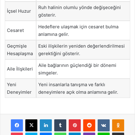
Ruh halinin olumlu yönde değişeceğini
İçsel Huzur
gösterir.
Hedeflere ulaşmak için cesaret bulma
Cesaret
anlamına gelir.
Geçmişle
Eski ilişkilerin yeniden değerlendirilmesi
Hesaplaşma
gerektiğini gösterir.
Aile bağlarının güçlendiği bir dönemi
Aile İlişkileri
simgeler.
Yeni
Yeni insanlarla tanışma ve farklı
Deneyimler
deneyimlere açık olma anlamına gelir.
Facebook
X
LinkedIn
Tumblr
Pinterest
Reddit
VKontakte
Odnok
Pocket
Skype
Messenger
WhatsApp
Telegram
Viber
Line
E-Posta ile payla