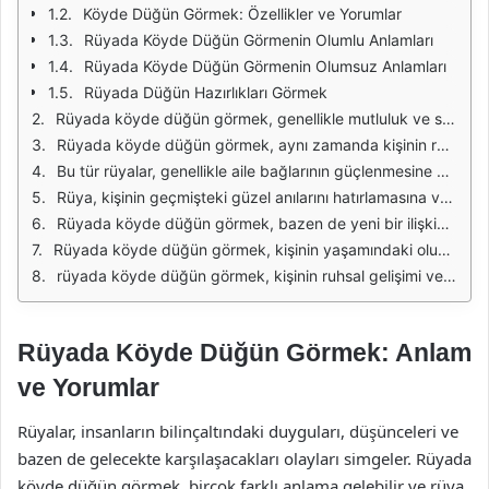
Köyde Düğün Görmek: Özellikler ve Yorumlar
Rüyada Köyde Düğün Görmenin Olumlu Anlamları
Rüyada Köyde Düğün Görmenin Olumsuz Anlamları
Rüyada Düğün Hazırlıkları Görmek
Rüyada köyde düğün görmek, genellikle mutluluk ve sevinç dolu olayların habercisi olarak değerlendirilir. Bu tür bir rüya, kişinin sosyal hayatında ve aile ilişkilerinde olumlu gelişmelerin yaşanacağına işaret eder. Düğün, birleşmeyi, yeni başlangıçları ve dostlukları simgeler. Rüyada köy atmosferinde bir düğün, kişinin köklerine, geçmişine ve toplumsal bağlarına olan özlemini de yansıtabilir.
Rüyada köyde düğün görmek, aynı zamanda kişinin ruh halini de yansıtabilir. Eğer rüya sahibinin yaşamında bir belirsizlik veya sıkıntı varsa, bu rüya onun içsel huzur arayışında olduğunu gösterir. Rüya, bir geçiş dönemi yaşandığını ve bu dönemde kişinin kendini keşfetme sürecinde olduğunu simgeler. Düğün, bu keşif sürecinin olumlu sonuçlanacağına dair bir umut verir.
Bu tür rüyalar, genellikle aile bağlarının güçlenmesine ve dostluk ilişkilerinin derinleşmesine işaret eder. Rüya sahibi, çevresiyle daha fazla vakit geçirme arzusunda olabilir. Rüyada köyde düğün görmek, ayrıca kişinin sevdikleriyle bir araya gelme isteğini de temsil eder. Sosyal etkinlikler ve kutlamalar, ruhsal olarak kişiyi besleyen unsurlardır.
Rüya, kişinin geçmişteki güzel anılarını hatırlamasına ve bu anıları yeniden yaşama arzusuna işaret edebilir. Köyde düğün görmek, aynı zamanda kişinin geçmişteki köklerine, aile büyüklerine ve çocukluk anılarına olan bir özlemi de simgeler. Bu tür rüyalar, kişinin hayatındaki değişimlere karşı duyduğu nostaljiyi yansıtabilir.
Rüyada köyde düğün görmek, bazen de yeni bir ilişkiye başlayacağının habercisi olabilir. Rüya sahibi, mevcut ilişkilerinde bir derinlik arıyorsa, bu rüya ona ilham verebilir. Düğün, yeni bir başlangıcı simgelerken, köy ortamı da sade ve huzurlu bir yaşam arzusunu dile getirebilir. Bu, kişinin hayatında yeni bir sayfa açma isteği olarak yorumlanabilir.
Rüyada köyde düğün görmek, kişinin yaşamındaki olumlu değişimlere de işaret edebilir. İş hayatında terfi, kişisel ilişkilerde derinleşme veya aile içindeki huzurun artması gibi durumlar, bu rüya ile bağlantılı olarak değerlendirilebilir. Rüya sahibinin geleceğiyle ilgili umut dolu düşünceleri olduğunu gösterir.
rüyada köyde düğün görmek, kişinin ruhsal gelişimi ve kendini ifade etme biçimi ile de ilişkilidir. Bu rüya, kişinin içsel dünyasında bir denge bulma çabasını ve yaşamında daha fazla mutluluk arama isteğini simgeler. Düğün, aşk ve birlikteliğin sembolü olduğu için, rüya sahibinin bu konularda daha fazla düşünmeye başladığını gösterir.
Rüyada Köyde Düğün Görmek: Anlam
ve Yorumlar
Rüyalar, insanların bilinçaltındaki duyguları, düşünceleri ve
bazen de gelecekte karşılaşacakları olayları simgeler. Rüyada
köyde düğün görmek, birçok farklı anlama gelebilir ve rüya