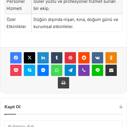
Personel
Güler yüzlü ve profesyonel hizmet sunan
Hizmeti
bir ekip.
Özel
Düğün dışında nişan, kına, doğum günü ve
Etkinlikler
kurumsal etkinlikler.
Facebook
X
LinkedIn
Tumblr
Pinterest
Reddit
VKontakte
Odnok
Pocket
Skype
Messenger
WhatsApp
Telegram
Viber
Line
E-Posta ile payla
Yazdır
Kayıt Ol