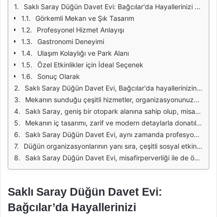
Saklı Saray Düğün Davet Evi: Bağcılar'da Hayallerinizi Gerçekleştirin
Görkemli Mekan ve Şık Tasarım
Profesyonel Hizmet Anlayışı
Gastronomi Deneyimi
Ulaşım Kolaylığı ve Park Alanı
Özel Etkinlikler için İdeal Seçenek
Sonuç Olarak
Saklı Saray Düğün Davet Evi, Bağcılar'da hayallerinizin gerçekleşmesini sağlamak için tasarlanmış özel bir mekandır. Modern mimarisi, şık dekorasyonu ve geniş alanları ile her türlü etkinliğiniz için ideal bir ortam sunmaktadır. Düğün, nişan, kına gecesi veya diğer özel günleriniz için tercih edebileceğiniz bu mekan, konuklarınızı etkileyen bir atmosfer yaratmaktadır.
Mekanın sunduğu çeşitli hizmetler, organizasyonunuzu en ince detayına kadar düşünmenizi sağlar. Profesyonel bir ekip ile çalışarak, hayalinizdeki etkinliği gerçek kılmak için gereken tüm destek sunulmaktadır. Catering hizmetlerinden dekorasyona, müzikten ışık sistemlerine kadar her şey titizlikle planlanmaktadır. Böylece, siz sadece anın tadını çıkarmakla kalırsınız.
Saklı Saray, geniş bir otopark alanına sahip olup, misafirlerinizin rahatça ulaşım sağlamasını kolaylaştırmaktadır. Bağcılar'ın merkezi bir noktasında yer alan bu mekan, ulaşım açısından da büyük bir avantaj sunmaktadır. Metro ve otobüs duraklarına yakınlığı sayesinde, şehir içinden ve dışından gelen misafirlerinizin mekana ulaşımı son derece kolaydır.
Mekanın iç tasarımı, zarif ve modern detaylarla donatılmıştır. Geniş salonlar, yüksek tavanlar ve şık aydınlatmalar, düğün ve davetlerinizi unutulmaz kılacak bir atmosfer yaratmaktadır. İster küçük bir aile daveti ister büyük bir kutlama olsun, her türlü etkinlik için uygun alanlar bulunmaktadır.
Saklı Saray Düğün Davet Evi, aynı zamanda profesyonel fotoğrafçıları ile de iş birliği yapmaktadır. Bu sayede, özel günlerinizin en güzel anlarını ölümsüzleştirmek için gerekli olan tüm hizmetleri almak mümkündür. Düğün gününüzde, anılarınızı paylaşabileceğiniz harika fotoğraflara sahip olmanız için gerekli tüm detaylar düşünülmektedir.
Düğün organizasyonlarının yanı sıra, çeşitli sosyal etkinlikler için de Saklı Saray tercih edilmektedir. Kurumsal etkinlikler, seminerler veya doğum günleri gibi farklı organizasyonlar için mekân, esnek kullanım alanları sunmaktadır. İhtiyaçlarınıza göre özelleştirilebilen alanlar ile her türlü etkinliğinizi gerçekleştirebilirsiniz.
Saklı Saray Düğün Davet Evi, misafirperverliği ile de ön plana çıkmaktadır. Profesyonel ve güler yüzlü personel, etkinliğiniz boyunca her an yanınızda yer alarak, misafirlerinize en iyi hizmeti sunmak için çalışmaktadır. Bu sayede, hem sizin hem de konuklarınızın unutulmaz anılarla ayrılmasını sağlayacak bir deneyim yaşatmaktadır.
Saklı Saray Düğün Davet Evi:
Bağcılar’da Hayallerinizi