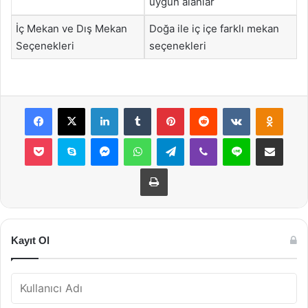
uygun alanlar
İç Mekan ve Dış Mekan
Doğa ile iç içe farklı mekan
Seçenekleri
seçenekleri
Facebook
X
LinkedIn
Tumblr
Pinterest
Reddit
VKontakte
Odnok
Pocket
Skype
Messenger
WhatsApp
Telegram
Viber
Line
E-Posta ile payla
Yazdır
Kayıt Ol