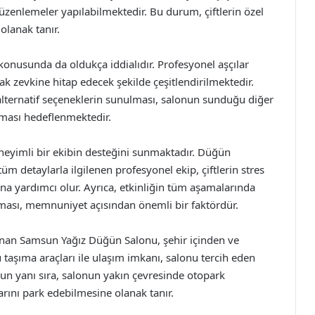
düzenlemeler yapılabilmektedir. Bu durum, çiftlerin özel
olanak tanır.
nusunda da oldukça iddialıdır. Profesyonel aşçılar
k zevkine hitap edecek şekilde çeşitlendirilmektedir.
in alternatif seçeneklerin sunulması, salonun sunduğu diğer
lması hedeflenmektedir.
eyimli bir ekibin desteğini sunmaktadır. Düğün
m detaylarla ilgilenen profesyonel ekip, çiftlerin stres
na yardımcı olur. Ayrıca, etkinliğin tüm aşamalarında
anması, memnuniyet açısından önemli bir faktördür.
unan Samsun Yağız Düğün Salonu, şehir içinden ve
lu taşıma araçları ile ulaşım imkanı, salonu tercih eden
unun yanı sıra, salonun yakın çevresinde otopark
arını park edebilmesine olanak tanır.