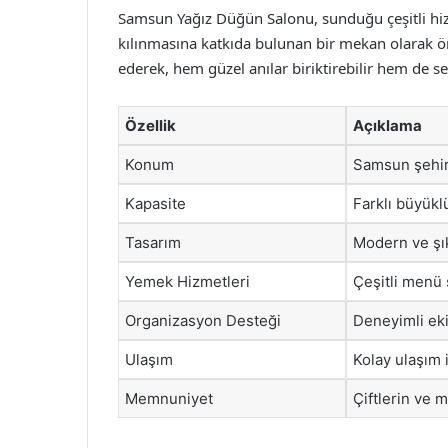
Samsun Yağız Düğün Salonu, sunduğu çeşitli hiz
kılınmasına katkıda bulunan bir mekan olarak öne
ederek, hem güzel anılar biriktirebilir hem de sevdi
Özellik
Açıklama
Konum
Samsun şehir
Kapasite
Farklı büyükl
Tasarım
Modern ve şı
Yemek Hizmetleri
Çeşitli menü s
Organizasyon Desteği
Deneyimli eki
Ulaşım
Kolay ulaşım 
Memnuniyet
Çiftlerin ve m