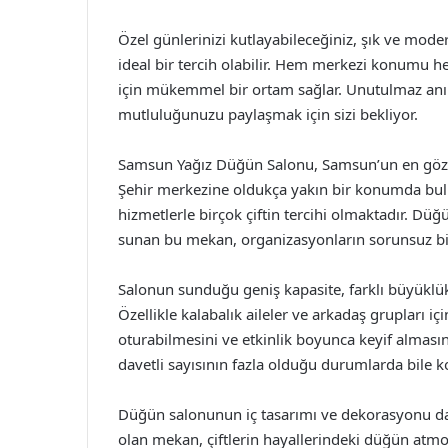
Özel günlerinizi kutlayabileceğiniz, şık ve mo
ideal bir tercih olabilir. Hem merkezi konumu h
için mükemmel bir ortam sağlar. Unutulmaz anıla
mutluluğunuzu paylaşmak için sizi bekliyor.
Samsun Yağız Düğün Salonu, Samsun’un en gözd
Şehir merkezine oldukça yakın bir konumda bu
hizmetlerle birçok çiftin tercihi olmaktadır. Düğ
sunan bu mekan, organizasyonların sorunsuz bir
Salonun sunduğu geniş kapasite, farklı büyüklük
Özellikle kalabalık aileler ve arkadaş grupları içi
oturabilmesini ve etkinlik boyunca keyif alması
davetli sayısının fazla olduğu durumlarda bile k
Düğün salonunun iç tasarımı ve dekorasyonu da
olan mekan, çiftlerin hayallerindeki düğün atmos