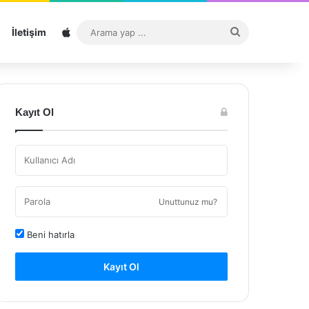
Sitemap
Arama
İletişim
yap
...
Kayıt Ol
Unuttunuz mu?
Beni hatırla
Kayıt Ol