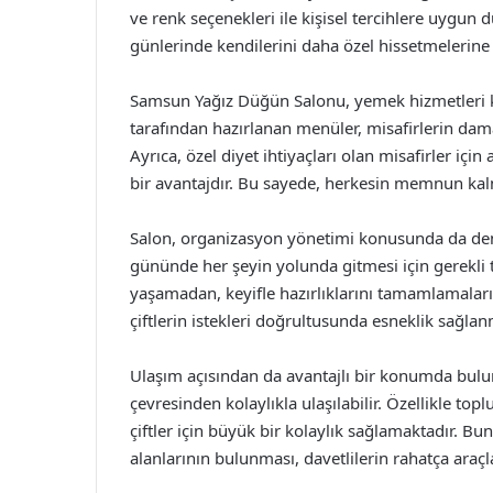
ve renk seçenekleri ile kişisel tercihlere uygun 
günlerinde kendilerini daha özel hissetmelerine 
Samsun Yağız Düğün Salonu, yemek hizmetleri ko
tarafından hazırlanan menüler, misafirlerin dama
Ayrıca, özel diyet ihtiyaçları olan misafirler iç
bir avantajdır. Bu sayede, herkesin memnun ka
Salon, organizasyon yönetimi konusunda da den
gününde her şeyin yolunda gitmesi için gerekli tü
yaşamadan, keyifle hazırlıklarını tamamlamaları
çiftlerin istekleri doğrultusunda esneklik sağl
Ulaşım açısından da avantajlı bir konumda bul
çevresinden kolaylıkla ulaşılabilir. Özellikle top
çiftler için büyük bir kolaylık sağlamaktadır. B
alanlarının bulunması, davetlilerin rahatça araçl