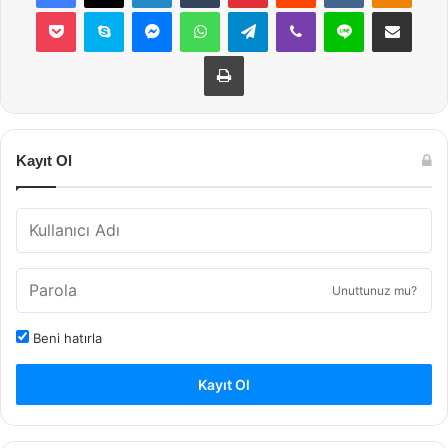
Pocket
Skype
Messenger
WhatsApp
Telegram
Viber
Line
E-Posta ile payla
Yazdır
Kayıt Ol
Unuttunuz mu?
Beni hatırla
Kayıt Ol