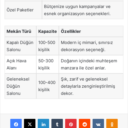
Bütçenize uygun kampanyalar ve
Özel Paketler
esnek organizasyon seçenekleri.
Mekân Türü
Kapazite
Özellikler
Kapalı Düğün
100-500
Modern iç mimari, sınırsız
Salonu
kişilik
dekorasyon seçeneği.
Açık Hava
50-300
Doğanın içindeki muhteşem
Alanı
kişilik
manzara ile özel anlar.
Geleneksel
Şık, zarif ve geleneksel
100-400
Düğün
detaylarla zenginleştirilmiş
kişilik
Salonu
dekor.
Facebook
X
LinkedIn
Tumblr
Pinterest
Reddit
VKontakte
Odnok