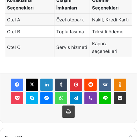
Konaklama
Ulaşım
Ödeme
Seçenekleri
İmkanları
Seçenekleri
Otel A
Özel otopark
Nakit, Kredi Kartı
Otel B
Toplu taşıma
Taksitli ödeme
Kapora
Otel C
Servis hizmeti
seçenekleri
Facebook
X
LinkedIn
Tumblr
Pinterest
Reddit
VKontakte
Odnok
Pocket
Skype
Messenger
WhatsApp
Telegram
Viber
Line
E-Posta ile payla
Yazdır