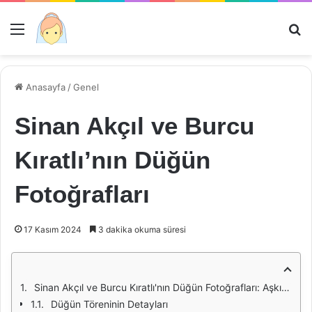
Menü
Ar
Anasayfa
/
Genel
Sinan Akçıl ve Burcu
Kıratlı’nın Düğün
Fotoğrafları
17 Kasım 2024
3 dakika okuma süresi
Sinan Akçıl ve Burcu Kıratlı'nın Düğün Fotoğrafları: Aşkın ve Mutluluğun Görsel Hikayesi
Düğün Töreninin Detayları