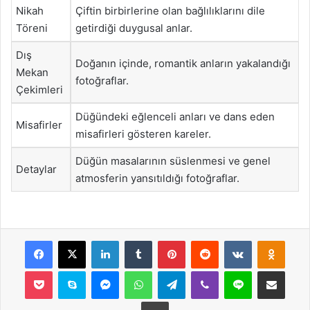
Nikah
Çiftin birbirlerine olan bağlılıklarını dile
Töreni
getirdiği duygusal anlar.
Dış
Doğanın içinde, romantik anların yakalandığı
Mekan
fotoğraflar.
Çekimleri
Düğündeki eğlenceli anları ve dans eden
Misafirler
misafirleri gösteren kareler.
Düğün masalarının süslenmesi ve genel
Detaylar
atmosferin yansıtıldığı fotoğraflar.
Facebook
X
LinkedIn
Tumblr
Pinterest
Reddit
VKontakte
Odnok
Pocket
Skype
Messenger
WhatsApp
Telegram
Viber
Line
E-Posta ile payla
Yazdır