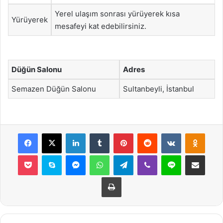
Yerel ulaşım sonrası yürüyerek kısa
Yürüyerek
mesafeyi kat edebilirsiniz.
Düğün Salonu
Adres
Semazen Düğün Salonu
Sultanbeyli, İstanbul
Facebook
X
LinkedIn
Tumblr
Pinterest
Reddit
VKontakte
Odnok
Pocket
Skype
Messenger
WhatsApp
Telegram
Viber
Line
E-Posta ile payla
Yazdır