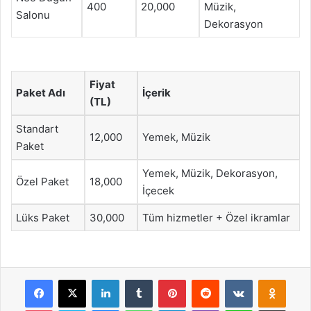
400
20,000
Müzik,
Salonu
Dekorasyon
Fiyat
Paket Adı
İçerik
(TL)
Standart
12,000
Yemek, Müzik
Paket
Yemek, Müzik, Dekorasyon,
Özel Paket
18,000
İçecek
Lüks Paket
30,000
Tüm hizmetler + Özel ikramlar
Facebook
X
LinkedIn
Tumblr
Pinterest
Reddit
VKontakte
Odnok
Pocket
Skype
Messenger
WhatsApp
Telegram
Viber
Line
E-Posta ile payla