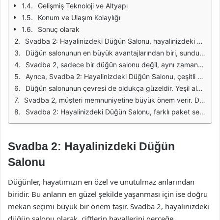
Gelişmiş Teknoloji ve Altyapı
Konum ve Ulaşım Kolaylığı
Sonuç olarak
Svadba 2: Hayalinizdeki Düğün Salonu, hayalinizdeki düğün için mükemmel bir mekan sunar. Burası, hem şık hem de romantik bir atmosfer ile doludur. Geniş ve ferah salonları, sevdiklerinizle birlikte unutulmaz anlar yaşamanız için tasarlanmıştır. Salonun dekorasyonu, zarif detaylarla bezeli olup her türlü tema ve konsepte uyum sağlamaktadır. Işıklandırma ve ses sistemi, etkinliğinizin her aşamasında en iyi deneyimi sunmak için profesyonel ekip tarafından sağlanmaktadır.
Düğün salonunun en büyük avantajlarından biri, sunduğu geniş alanlardır. Misafirleriniz rahatça oturabilir, dans edebilir ve eğlenebilir. Ayrıca, salonun modüler yapısı sayesinde, farklı oturma düzenleri ve sahne tasarımları oluşturmak mümkündür. Düğün organizasyonunuzun ihtiyaçlarına göre alanı özelleştirebilir, böylece hayallerinizi gerçeğe dönüştürebilirsiniz.
Svadba 2, sadece bir düğün salonu değil, aynı zamanda profesyonel bir organizasyon ekibine de sahiptir. Düğün planlamanızın her aşamasında yanınızda olacak uzman ekip, hayallerinizi gerçekleştirmek için çalışır. Menülerden dekorasyona kadar her detay üzerinde titizlikle çalışarak, sizin ve misafirlerinizin beklentilerini aşmayı hedefler.
Ayrıca, Svadba 2: Hayalinizdeki Düğün Salonu, çeşitli hizmetler sunarak düğün gününüzü daha da özel hale getirir. Gelin odası, fotoğraf çekim alanları, şık bir bar ve dans pisti gibi olanaklar ile donatılmıştır. Misafirlerinizin rahat etmesi ve etkinlikten keyif alması için her şey düşünülmüştür.
Düğün salonunun çevresi de oldukça güzeldir. Yeşil alanlar, göletler ve doğal manzaralar ile çevrili olan mekan, mükemmel fotoğraflar çekmek için ideal bir ortam sunar. Dış mekan alanları, açık hava etkinlikleri düzenlemek isteyenler için mükemmel bir seçenek oluşturur.
Svadba 2, müşteri memnuniyetine büyük önem verir. Düğün gününüzde her şeyin sorunsuz gitmesi için gerekli tüm önlemleri alır. Ekibin deneyimi, her türlü beklenmedik duruma hızlı ve etkili çözümler bulmalarını sağlar. Böylece, siz sadece bu özel günü kutlamaya odaklanabilirsiniz.
Svadba 2: Hayalinizdeki Düğün Salonu, farklı paket seçenekleri ile bütçenize uygun çözümler sunar. Düğün gününüzü hayal ettiğiniz gibi geçirebilmeniz için çeşitli hizmetleri bir arada alabilirsiniz. Böylece, hem ekonomik hem de unutulmaz bir düğün deneyimi yaşayabilirsiniz.
Svadba 2: Hayalinizdeki Düğün
Salonu
Düğünler, hayatımızın en özel ve unutulmaz anlarından
biridir. Bu anların en güzel şekilde yaşanması için ise doğru
mekan seçimi büyük bir önem taşır. Svadba 2, hayalinizdeki
düğün salonu olarak, çiftlerin hayallerini gerçeğe