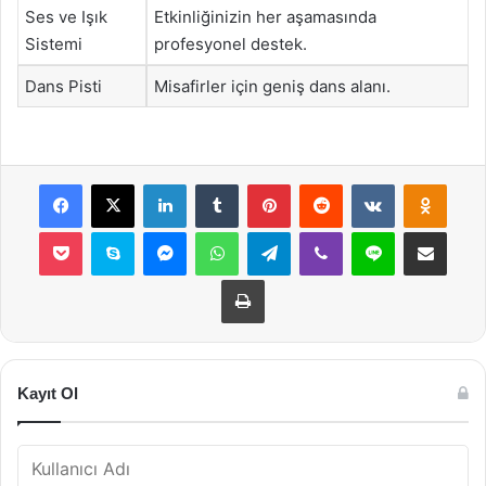
Ses ve Işık
Etkinliğinizin her aşamasında
Sistemi
profesyonel destek.
Dans Pisti
Misafirler için geniş dans alanı.
Facebook
X
LinkedIn
Tumblr
Pinterest
Reddit
VKontakte
Odnok
Pocket
Skype
Messenger
WhatsApp
Telegram
Viber
Line
E-Posta ile payla
Yazdır
Kayıt Ol