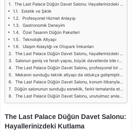
The Last Palace Düğün Davet Salonu: Hayallerinizdeki Kutlama
Estetik ve Şıklık
Profesyonel Hizmet Anlayışı
Gastronomik Deneyim
Özel Tasarım Düğün Paketleri
Teknolojik Altyapı
Ulaşım Kolaylığı ve Otopark İmkanları
The Last Palace Düğün Davet Salonu, hayallerinizdeki kutlama için mükemmel bir mekan sunmaktadır. Göz alıcı mimarisi ve şık iç mekanlarıyla, her türlü etkinliğinize zarafet katmak için tasarlanmıştır. Düğünler, nişanlar, doğum günleri ve diğer özel günler için ideal bir seçim olan bu salon, misafirlerinizi etkilemek için tüm detayları düşünmüştür.
Salonun geniş ve ferah yapısı, büyük davetlerde bile rahat bir alan sunmaktadır. Modern dekorasyon unsurları ve zarif aydınlatma, atmosferi daha da özel kılar. Misafirlerinizin rahat etmesi için tasarlanmış oturma düzeni, etkinliğinizin akışını kolaylaştırır. Her köşesinde zarafeti barındıran bu mekan, anılarınızı daha da unutulmaz kılacaktır.
The Last Palace Düğün Davet Salonu, profesyonel bir ekip tarafından yönetilmektedir. Deneyimli organizatörler, etkinliğinizin her aşamasında size destek olmak için hazırdır. İhtiyaçlarınıza göre özel paketler sunan ekip, hayalinizdeki kutlamayı gerçeğe dönüştürmek için çalışmaktadır. Ayrıca, salonun sunduğu çeşitli catering seçenekleri, davetinizin lezzetli bir deneyimle taçlandırılmasını sağlar.
Mekanın sunduğu teknik altyapı da oldukça gelişmiştir. Ses ve görüntü sistemleri, etkinliğinizin her anında yüksek kalitede hizmet vermektedir. Düğün fotoğraflarınız için en iyi açıları yakalayabileceğiniz alanlar, profesyonel fotoğrafçılar için idealdir. Böylece, bu özel anlarınızı ölümsüzleştirmek için her şey düşünülmüştür.
The Last Palace Düğün Davet Salonu, konum itibarıyla da oldukça avantajlı bir noktada yer almaktadır. Şehir merkezine yakınlığı, misafirlerinizin ulaşımını kolaylaştırırken, çevresindeki doğal güzellikler de kutlamanıza ayrı bir değer katmaktadır. Ayrıca, otopark imkanı sunarak, davetlilerinizin konforunu artırmaktadır.
Düğün salonunun sunduğu esneklik, farklı temalarda etkinlikler düzenlemenize olanak tanır. Klasik, modern veya romantik bir atmosfer yaratmak için gerekli tüm imkanlar mevcuttur. İsteğe bağlı olarak, salonun dekorasyonunu kişiselleştirerek, hayalinizdeki kutlamayı oluşturabilirsiniz. Her detayın özenle düşünüldüğü bu mekan, hayallerinizin gerçeğe dönüşeceği yerdir.
The Last Palace Düğün Davet Salonu, unutulmaz anılar biriktirmeniz için ideal bir mekandır. Her türlü organizasyonunuzu başarıyla gerçekleştirmek için gereken tüm imkanları sunarak, misafirlerinizi en iyi şekilde ağırlamayı hedeflemektedir. Hayallerinizdeki kutlama için doğru adres burasıdır.
The Last Palace Düğün Davet Salonu:
Hayallerinizdeki Kutlama