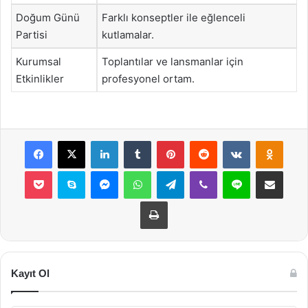
Doğum Günü
Farklı konseptler ile eğlenceli
Partisi
kutlamalar.
Kurumsal
Toplantılar ve lansmanlar için
Etkinlikler
profesyonel ortam.
Facebook
X
LinkedIn
Tumblr
Pinterest
Reddit
VKontakte
Odnok
Pocket
Skype
Messenger
WhatsApp
Telegram
Viber
Line
E-Posta ile payla
Yazdır
Kayıt Ol