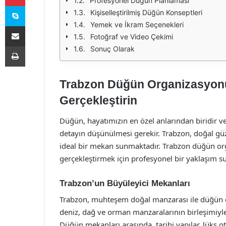
Profesyonel Düğün Planlaması
Skype
Kişiselleştirilmiş Düğün Konseptleri
Yemek ve İkram Seçenekleri
E-Posta ile paylaş
Fotoğraf ve Video Çekimi
Yazdır
Sonuç Olarak
Trabzon Düğün Organizasyonu
Gerçekleştirin
Düğün, hayatımızın en özel anlarından biridir v
detayın düşünülmesi gerekir. Trabzon, doğal güze
ideal bir mekan sunmaktadır. Trabzon düğün or
gerçekleştirmek için profesyonel bir yaklaşım sun
Trabzon’un Büyüleyici Mekanları
Trabzon, muhteşem doğal manzarası ile düğün org
deniz, dağ ve orman manzaralarının birleşimiyle,
Düğün mekanları arasında, tarihi yapılar, lüks ote