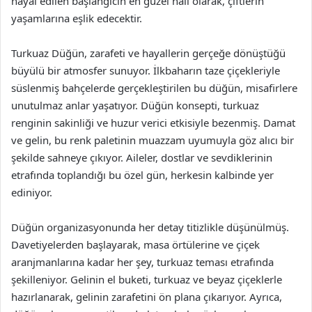
hayal edilen başlangıcın en güzel hali olarak, çiftlerin
yaşamlarına eşlik edecektir.
Turkuaz Düğün, zarafeti ve hayallerin gerçeğe dönüştüğü
büyülü bir atmosfer sunuyor. İlkbaharın taze çiçekleriyle
süslenmiş bahçelerde gerçekleştirilen bu düğün, misafirlere
unutulmaz anlar yaşatıyor. Düğün konsepti, turkuaz
renginin sakinliği ve huzur verici etkisiyle bezenmiş. Damat
ve gelin, bu renk paletinin muazzam uyumuyla göz alıcı bir
şekilde sahneye çıkıyor. Aileler, dostlar ve sevdiklerinin
etrafında toplandığı bu özel gün, herkesin kalbinde yer
ediniyor.
Düğün organizasyonunda her detay titizlikle düşünülmüş.
Davetiyelerden başlayarak, masa örtülerine ve çiçek
aranjmanlarına kadar her şey, turkuaz teması etrafında
şekilleniyor. Gelinin el buketi, turkuaz ve beyaz çiçeklerle
hazırlanarak, gelinin zarafetini ön plana çıkarıyor. Ayrıca,