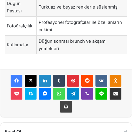
Düğün
Turkuaz ve beyaz renklerle süslenmiş
Pastası
Profesyonel fotoğrafçılar ile özel anların
Fotoğrafçılık
çekimi
Düğün sonrası brunch ve akşam
Kutlamalar
yemekleri
Facebook
X
LinkedIn
Tumblr
Pinterest
Reddit
VKontakte
Odnok
Pocket
Skype
Messenger
WhatsApp
Telegram
Viber
Line
E-Posta ile payla
Yazdır
Kayıt Ol