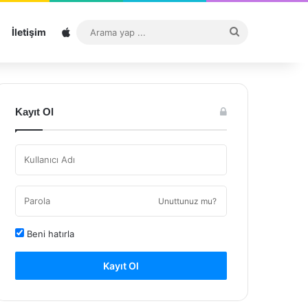
Sitemap
Arama
İletişim
yap
...
Kayıt Ol
Unuttunuz mu?
Beni hatırla
Kayıt Ol