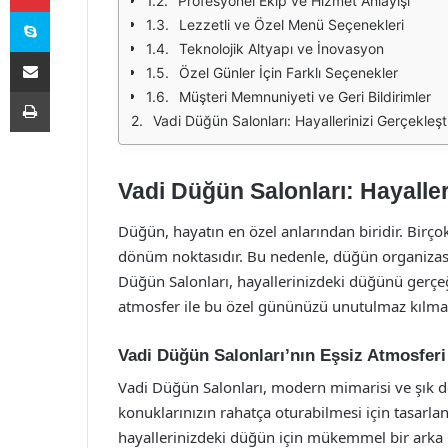
Profesyonel Ekip ve Hizmet Anlayışı
Skype
Lezzetli ve Özel Menü Seçenekleri
Teknolojik Altyapı ve İnovasyon
E-Posta ile paylaş
Özel Günler İçin Farklı Seçenekler
Yazdır
Müşteri Memnuniyeti ve Geri Bildirimler
Vadi Düğün Salonları: Hayallerinizi Gerçekleşti
Vadi Düğün Salonları: Hayaller
Düğün, hayatın en özel anlarından biridir. Birçok 
dönüm noktasıdır. Bu nedenle, düğün organizasyo
Düğün Salonları, hayallerinizdeki düğünü gerçeğ
atmosfer ile bu özel gününüzü unutulmaz kılmay
Vadi Düğün Salonları’nın Eşsiz Atmosferi
Vadi Düğün Salonları, modern mimarisi ve şık de
konuklarınızın rahatça oturabilmesi için tasarlanmı
hayallerinizdeki düğün için mükemmel bir arka p