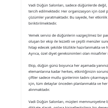
Vadi Düğün Salonları, sadece düğünlerde değil, 
tercih edilmektedir. Her organizasyon için özel p
çözümler yaratmaktadır. Bu sayede, her etkinlik 
biriktirilmektedir.
Yemek servisi de düğünlerin vazgeçilmez bir par
oluşan bir ekip ile lezzetli ve çeşitli menüler 
hitap edecek şekilde titizlikle hazırlanmakta v
Ayrıca, özel diyet gereksinimleri olan misafirler
Ekip, düğün günü boyunca her aşamada yanınız
elemanlarına kadar herkes, etkinliğinizin soruns
çiftler sadece mutlu günlerinin tadını çıkarmay
için, tüm detaylar önceden planlanmakta ve her 
alınmaktadır.
Vadi Düğün Salonları, müşteri memnuniyetine bü
dikkate alarak, onlara kişiselleştirilmiş bir den