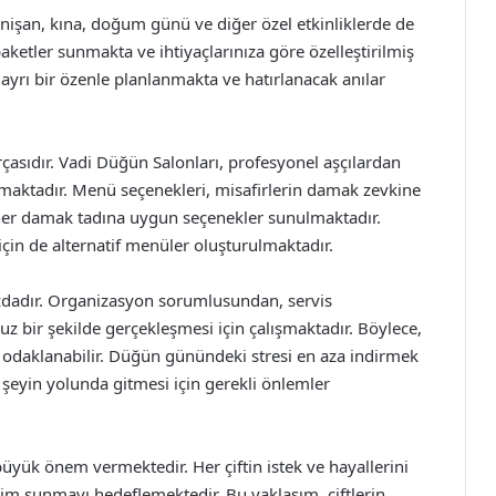
nişan, kına, doğum günü ve diğer özel etkinliklerde de
aketler sunmakta ve ihtiyaçlarınıza göre özelleştirilmiş
ayrı bir özenle planlanmakta ve hatırlanacak anılar
çasıdır. Vadi Düğün Salonları, profesyonel aşçılardan
sunmaktadır. Menü seçenekleri, misafirlerin damak zevkine
e her damak tadına uygun seçenekler sunulmaktadır.
 için de alternatif menüler oluşturulmaktadır.
dadır. Organizasyon sorumlusundan, servis
uz bir şekilde gerçekleşmesi için çalışmaktadır. Böylece,
a odaklanabilir. Düğün günündeki stresi en aza indirmek
şeyin yolunda gitmesi için gerekli önlemler
yük önem vermektedir. Her çiftin istek ve hayallerini
eyim sunmayı hedeflemektedir. Bu yaklaşım, çiftlerin