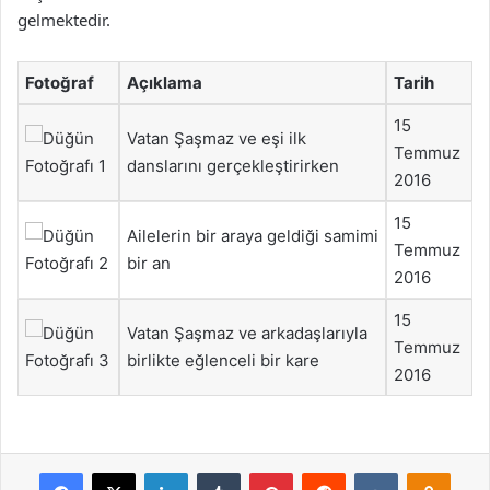
gelmektedir.
Fotoğraf
Açıklama
Tarih
15
Vatan Şaşmaz ve eşi ilk
Temmuz
danslarını gerçekleştirirken
2016
15
Ailelerin bir araya geldiği samimi
Temmuz
bir an
2016
15
Vatan Şaşmaz ve arkadaşlarıyla
Temmuz
birlikte eğlenceli bir kare
2016
Facebook
X
LinkedIn
Tumblr
Pinterest
Reddit
VKontakte
Odnok