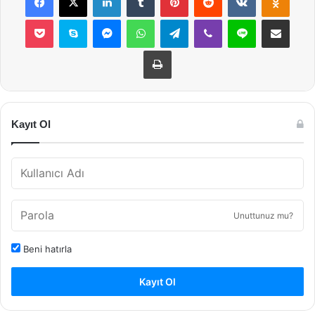
Pocket
Skype
Messenger
WhatsApp
Telegram
Viber
Line
E-Posta ile payla
Yazdır
Kayıt Ol
Unuttunuz mu?
Beni hatırla
Kayıt Ol