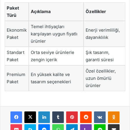
Paket
Açıklama
Özellikler
Türü
Temel ihtiyaçları
Ekonomik
Enerji verimliliği,
karşılayan uygun fiyatlı
Paket
dayanıklılık
ürünler
Standart
Orta seviye ürünlerle
Şık tasarım,
Paket
zengin içerik
garanti süresi
Özel özellikler,
Premium
En yüksek kalite ve
uzun ömürlü
Paket
tasarım seçenekleri
ürünler
Facebook
X
LinkedIn
Tumblr
Pinterest
Reddit
VKontakte
Odnok
Pocket
Skype
Messenger
WhatsApp
Telegram
Viber
Line
E-Posta ile payla