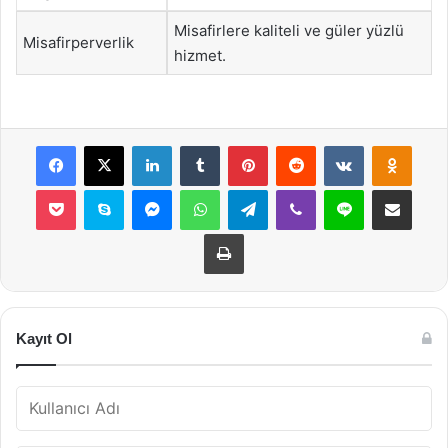
Misafirlere kaliteli ve güler yüzlü
Misafirperverlik
hizmet.
Facebook
X
LinkedIn
Tumblr
Pinterest
Reddit
VKontakte
Odnok
Pocket
Skype
Messenger
WhatsApp
Telegram
Viber
Line
E-Posta ile payla
Yazdır
Kayıt Ol