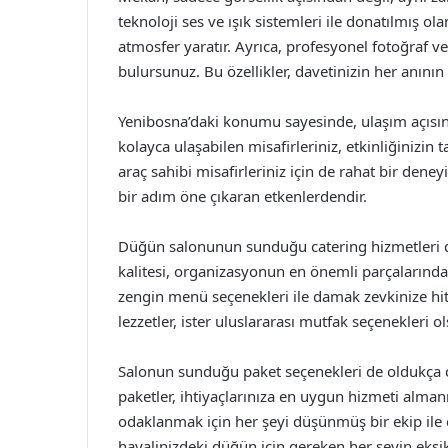
teknoloji ses ve ışık sistemleri ile donatılmış o
atmosfer yaratır. Ayrıca, profesyonel fotoğraf ve
bulursunuz. Bu özellikler, davetinizin her anının
Yenibosna’daki konumu sayesinde, ulaşım açısın
kolayca ulaşabilen misafirleriniz, etkinliğinizin t
araç sahibi misafirleriniz için de rahat bir de
bir adım öne çıkaran etkenlerdendir.
Düğün salonunun sunduğu catering hizmetleri de
kalitesi, organizasyonun en önemli parçalarında
zengin menü seçenekleri ile damak zevkinize hit
lezzetler, ister uluslararası mutfak seçenekleri ol
Salonun sunduğu paket seçenekleri de oldukça ca
paketler, ihtiyaçlarınıza en uygun hizmeti alma
odaklanmak için her şeyi düşünmüş bir ekip ile ça
hayalinizdeki düğün için gereken her şeyin eksi