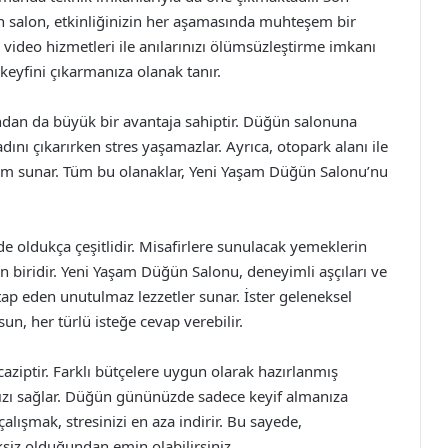
lan salon, etkinliğinizin her aşamasında muhteşem bir
 video hizmetleri ile anılarınızı ölümsüzleştirme imkanı
 keyfini çıkarmanıza olanak tanır.
dan da büyük bir avantaja sahiptir. Düğün salonuna
adını çıkarırken stres yaşamazlar. Ayrıca, otopark alanı ile
neyim sunar. Tüm bu olanaklar, Yeni Yaşam Düğün Salonu’nu
 oldukça çeşitlidir. Misafirlere sunulacak yemeklerin
n biridir. Yeni Yaşam Düğün Salonu, deneyimli aşçıları ve
ap eden unutulmaz lezzetler sunar. İster geleneksel
sun, her türlü isteğe cevap verebilir.
ziptir. Farklı bütçelere uygun olarak hazırlanmış
nızı sağlar. Düğün gününüzde sadece keyif almanıza
lışmak, stresinizi en aza indirir. Bu sayede,
ksiz olduğundan emin olabilirsiniz.