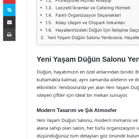
Profesyonel Hizmet Anlayışı
Skype
Lezzetli İkramlar ve Catering Hizmeti
Farklı Organizasyon Seçenekleri
E-Posta ile paylaş
Kolay Ulaşım ve Otopark İmkanları
Yazdır
Hayallerinizdeki Düğün İçin İletişime Geçi
Yeni Yaşam Düğün Salonu Yenibosna: Hayalleri
Yeni Yaşam Düğün Salonu Yenib
Düğün, hayatımızın en özel anlarından biridir. Bu
kutlamakla kalmaz, aynı zamanda ailelerin ve dos
etkinliktir. Yenibosna’da yer alan Yeni Yaşam D
isteyen çiftler için ideal bir mekan sunuyor.
Modern Tasarım ve Şık Atmosfer
Yeni Yaşam Düğün Salonu, modern mimarisi ve şı
alana sahip olan salon, her türlü organizasyon i
düşündüğünüz tüm detayları göz önünde bulundu