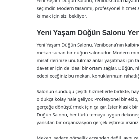
Yeni Yaşam Düğün Salonu, Yenibosna’da hayatını
seçimdir. Modern tasarımı, profesyonel hizmet an
kılmak için sizi bekliyor.
Yeni Yaşam Düğün Salonu Yenib
Yeni Yaşam Düğün Salonu, Yenibosna’nın kalbinde
mekan sunan bir düğün salonudur. Modern mimaris
misafirlerinize unutulmaz anlar yaşatmak için ta
davetler için de ideal bir ortam sağlar. Düğün, ni
edebileceğiniz bu mekan, konuklarınızın rahatlı
Salonun sunduğu çeşitli hizmetlerle birlikte, h
oldukça kolay hale geliyor. Profesyonel bir ekip, 
gerçeğe dönüştürmek için çalışır. İster klasik b
Düğün Salonu, her türlü temaya uygun dekorasyon
yansıtan bir organizasyon gerçekleştirebilirsiniz
Mekan, sadece görsellik açısından değil, aynı z