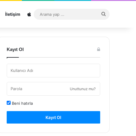
Sitemap
Arama
İletişim
yap
...
Kayıt Ol
Unuttunuz mu?
Beni hatırla
Kayıt Ol