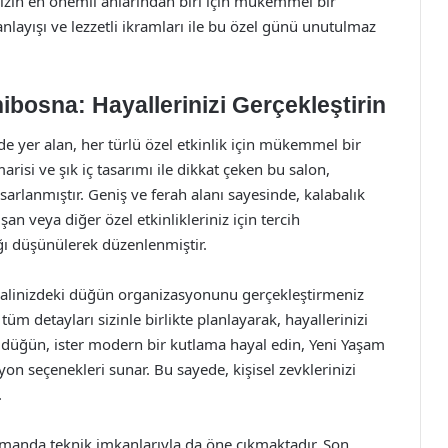
zın en önemli anlarından biri için mükemmel bir
layışı ve lezzetli ikramları ile bu özel günü unutulmaz
osna: Hayallerinizi Gerçekleştirin
 yer alan, her türlü özel etkinlik için mükemmel bir
i ve şık iç tasarımı ile dikkat çeken bu salon,
sarlanmıştır. Geniş ve ferah alanı sayesinde, kalabalık
şan veya diğer özel etkinlikleriniz için tercih
ğı düşünülerek düzenlenmiştir.
ayalinizdeki düğün organizasyonunu gerçekleştirmeniz
tüm detayları sizinle birlikte planlayarak, hayallerinizi
ir düğün, ister modern bir kutlama hayal edin, Yeni Yaşam
 seçenekleri sunar. Bu sayede, kişisel zevklerinizi
.
amanda teknik imkanlarıyla da öne çıkmaktadır. Son