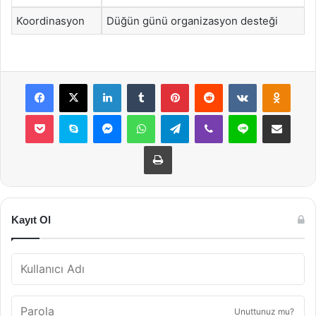
Koordinasyon
Düğün günü organizasyon desteği
Facebook
X
LinkedIn
Tumblr
Pinterest
Reddit
VKontakte
Odnok
Pocket
Skype
Messenger
WhatsApp
Telegram
Viber
Line
E-Posta ile payla
Yazdır
Kayıt Ol
Unuttunuz mu?