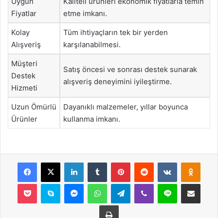
Uygun
Kaliteli ürünleri ekonomik fiyatlarla temin
Fiyatlar
etme imkanı.
Kolay
Tüm ihtiyaçların tek bir yerden
Alışveriş
karşılanabilmesi.
Müşteri
Satış öncesi ve sonrası destek sunarak
Destek
alışveriş deneyimini iyileştirme.
Hizmeti
Uzun Ömürlü
Dayanıklı malzemeler, yıllar boyunca
Ürünler
kullanma imkanı.
Facebook
X
LinkedIn
Tumblr
Pinterest
Reddit
VKontakte
Odnok
Pocket
Skype
Messenger
WhatsApp
Telegram
Viber
Line
E-Posta ile payla
Yazdır