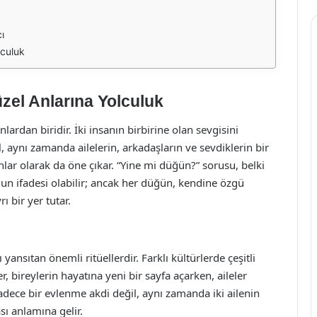
ı
lculuk
zel Anlarına Yolculuk
ardan biridir. İki insanın birbirine olan sevgisini
l, aynı zamanda ailelerin, arkadaşların ve sevdiklerin bir
nlar olarak da öne çıkar. “Yine mi düğün?” sorusu, belki
mun ifadesi olabilir; ancak her düğün, kendine özgü
ı bir yer tutar.
yansıtan önemli ritüellerdir. Farklı kültürlerde çeşitli
r, bireylerin hayatına yeni bir sayfa açarken, aileler
sadece bir evlenme akdi değil, aynı zamanda iki ailenin
sı anlamına gelir.