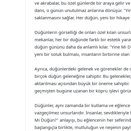
ve akrabalar, bu özel günlerde bir araya gelir ve b
dans, o günün unutulmaz anlarına dönüşür. "Yin
saklanmasını sağlar. Her düğün, yeni bir hikaye y
Düğünlerin görselliği de onları özel kılan unsurla
mekanlar, her bir düğünde farklı bir estetik yara
düğün gününü daha da anlamlı kılar. "Yine Mi D
yeni bir soluk bulması, insanların birbirine olan b
Ayrıca, düğünlerdeki gelenek ve görenekler de dik
birçok düğün geleneğine sahiptir. Bu gelenekler, 
aktarılması açısından büyük bir öneme sahiptir. 
geçmişten bugüne uzanan bir köprü işlevi görür
Düğünler, aynı zamanda bir kutlama ve eğlence fı
vazgeçilmez unsurlarıdır. İnsanlar, sevdikleriyle 
Mi Düğün?" anlayışı, bu eğlencenin her seferind
başlangıçla birlikte, mutluluğun ve neşenin payla