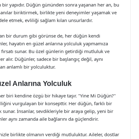
ilen bir yapıdır. Düğün gününden sonra yaşanan her an, bu
i anılar biriktirmek, birlikte yeni deneyimler yaşamak ve
le etmek, evliliği sağlam kılan unsurlardır.
yan bir durum gibi görünse de, her düğün kendi
ğünler, hayatın en güzel anlarına yolculuk yapmamıza
fırsatı sunar. Bu özel günlerin getirdiği mutluluk ve
r alır. Düğünler, sadece bir başlangıç değil, aynı
an anlamlı bir yolculuktur.
zel Anlarına Yolculuk
her biri kendine özgü bir hikaye taşır. "Yine Mi Düğün?"
iğini vurgulayan bir konsepttir. Her düğün, farklı bir
 sunar. İnsanlar, sevdikleriyle bir araya gelip, yeni bir
er aynı zamanda aile bağlarını da güçlendirir.
izle birlikte olmanın verdiği mutluluktur. Aileler, dostlar