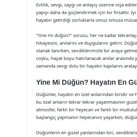
Evlilik, sevgi, saygı ve anlayış üzerine inşa ed
yapıyı daha da güçlendirmek için bir fırsattır. İy
hayatın getirdiği zorluklarla omuz omuza mücade
“Yine mi düğün?” sorusu, her ne kadar tekrarla
hikayesini, anılarını ve duygularını getirir. Dü
olanak tanırken, sevdiklerimizle bir araya gelme 
coşku, hayat boyu hatırlanacak anılar arasında ye
zamanda sevgi dolu bir hayatın kapılarını aralay
Yine Mi Düğün? Hayatın En Gü
Düğünler, hayatın en özel anlarından biridir ve 
bu özel anların tekrar tekrar yaşanmasının güzell
atmosfer, farklı bir heyecan ve farklı bir mutluluk
başlangıç yapmanın heyecanını yaşarken, düğünl
Düğünlerin en güzel yanlarından biri, sevdiklerin