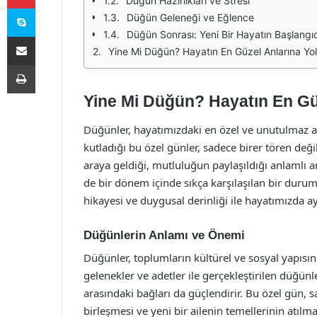
Düğün Hazırlıkları ve Stresi
Skype
Düğün Geleneği ve Eğlence
Düğün Sonrası: Yeni Bir Hayatın Başlangıc
E-Posta ile paylaş
Yine Mi Düğün? Hayatın En Güzel Anlarına Yo
Yazdır
Yine Mi Düğün? Hayatın En Gü
Düğünler, hayatımızdaki en özel ve unutulmaz anl
kutladığı bu özel günler, sadece birer tören deği
araya geldiği, mutluluğun paylaşıldığı anlamlı a
de bir dönem içinde sıkça karşılaşılan bir duru
hikayesi ve duygusal derinliği ile hayatımızda ayr
Düğünlerin Anlamı ve Önemi
Düğünler, toplumların kültürel ve sosyal yapısını 
gelenekler ve adetler ile gerçekleştirilen düğünle
arasındaki bağları da güçlendirir. Bu özel gün, 
birleşmesi ve yeni bir ailenin temellerinin atılma