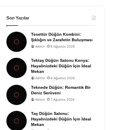
Son Yazılar
Tesettür Düğün Kombini:
Şıklığın ve Zarafetin Buluşması
Admin
8 Ağustos 2026
Tektaş Düğün Salonu Konya:
Hayalinizdeki Düğün İçin İdeal
Mekan
Admin
8 Ağustos 2026
Teknede Düğün: Romantik Bir
Deniz Serüveni
Admin
7 Ağustos 2026
Taç Düğün Salonu:
Hayalinizdeki Düğün İçin İdeal
Mekan