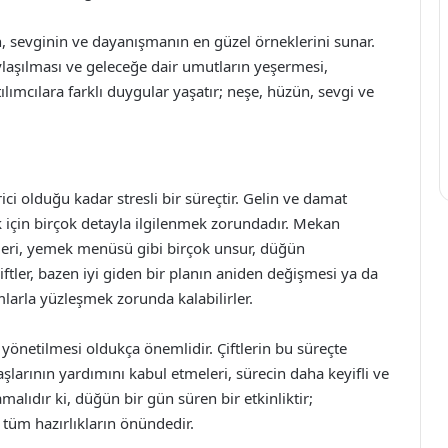
 sevginin ve dayanışmanın en güzel örneklerini sunar.
ylaşılması ve geleceğe dair umutların yeşermesi,
lımcılara farklı duygular yaşatır; neşe, hüzün, sevgi ve
 olduğu kadar stresli bir süreçtir. Gelin ve damat
 için birçok detayla ilgilenmek zorundadır. Mekan
çimleri, yemek menüsü gibi birçok unsur, düğün
çiftler, bazen iyi giden bir planın aniden değişmesi ya da
larla yüzleşmek zorunda kalabilirler.
 yönetilmesi oldukça önemlidir. Çiftlerin bu süreçte
aşlarının yardımını kabul etmeleri, sürecin daha keyifli ve
lıdır ki, düğün bir gün süren bir etkinliktir;
 tüm hazırlıkların önündedir.