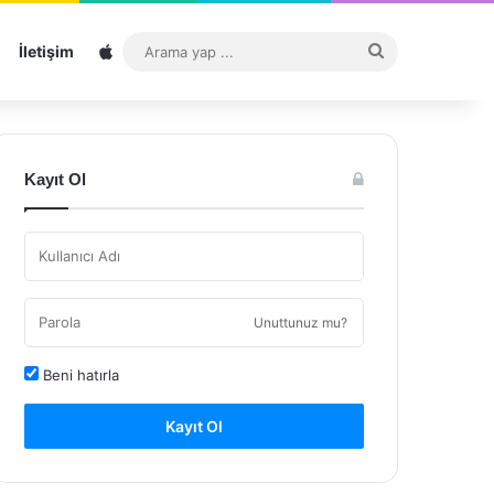
Sitemap
Arama
İletişim
yap
...
Kayıt Ol
Unuttunuz mu?
Beni hatırla
Kayıt Ol