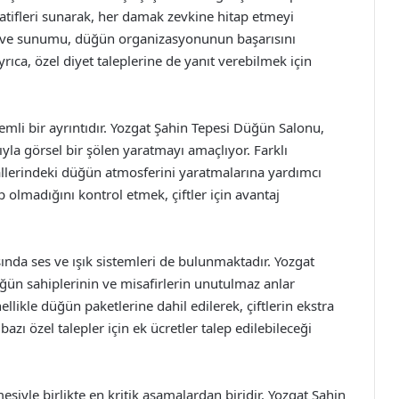
atifleri sunarak, her damak zevkine hitap etmeyi
si ve sunumu, düğün organizasyonunun başarısını
yrıca, özel diyet taleplerine de yanıt verebilmek için
emli bir ayrıntıdır. Yozgat Şahin Tepesi Düğün Salonu,
la görsel bir şölen yaratmayı amaçlıyor. Farklı
yallerindeki düğün atmosferini yaratmalarına yardımcı
p olmadığını kontrol etmek, çiftler için avantaj
da ses ve ışık sistemleri de bulunmaktadır. Yozgat
 düğün sahiplerinin ve misafirlerin unutulmaz anlar
llikle düğün paketlerine dahil edilerek, çiftlerin ekstra
azı özel talepler için ek ücretler talep edilebileceği
siyle birlikte en kritik aşamalardan biridir. Yozgat Şahin