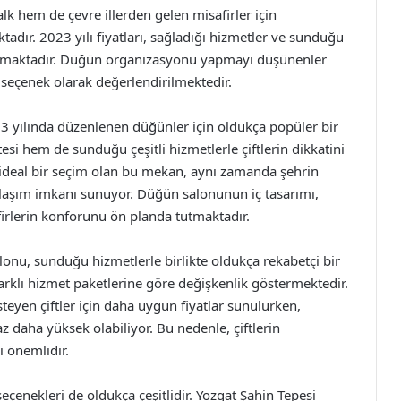
k hem de çevre illerden gelen misafirler için
ır. 2023 yılı fiyatları, sağladığı hizmetler ve sunduğu
sunmaktadır. Düğün organizasyonu yapmayı düşünenler
 seçenek olarak değerlendirilmektedir.
3 yılında düzenlenen düğünler için oldukça popüler bir
si hem de sunduğu çeşitli hizmetlerle çiftlerin dikkatini
 ideal bir seçim olan bu mekan, aynı zamanda şehrin
ulaşım imkanı sunuyor. Düğün salonunun iç tasarımı,
irlerin konforunu ön planda tutmaktadır.
lonu, sunduğu hizmetlerle birlikte oldukça rekabetçi bir
r, farklı hizmet paketlerine göre değişkenlik göstermektedir.
eyen çiftler için daha uygun fiyatlar sunulurken,
z daha yüksek olabiliyor. Bu nedenle, çiftlerin
 önemlidir.
eçenekleri de oldukça çeşitlidir. Yozgat Şahin Tepesi