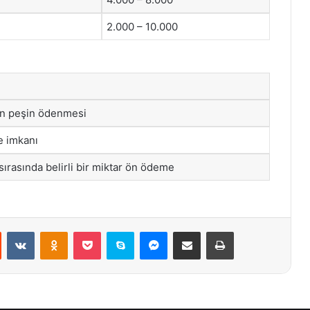
2.000 – 10.000
in peşin ödenmesi
e imkanı
ırasında belirli bir miktar ön ödeme
st
Reddit
VKontakte
Odnoklassniki
Pocket
Skype
Messenger
E-Posta ile paylaş
Yazdır