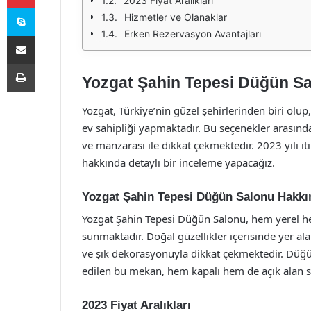
2023 Fiyat Aralıkları
Skype
Hizmetler ve Olanaklar
Erken Rezervasyon Avantajları
E-Posta ile paylaş
Yazdır
Yozgat Şahin Tepesi Düğün Sal
Yozgat, Türkiye’nin güzel şehirlerinden biri olu
ev sahipliği yapmaktadır. Bu seçenekler arasın
ve manzarası ile dikkat çekmektedir. 2023 yılı it
hakkında detaylı bir inceleme yapacağız.
Yozgat Şahin Tepesi Düğün Salonu Hakkı
Yozgat Şahin Tepesi Düğün Salonu, hem yerel hem
sunmaktadır. Doğal güzellikler içerisinde yer al
ve şık dekorasyonuyla dikkat çekmektedir. Düğün,
edilen bu mekan, hem kapalı hem de açık alan s
2023 Fiyat Aralıkları