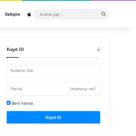
Sitemap
Arama
İletişim
yap
...
Kayıt Ol
Unuttunuz mu?
Beni hatırla
Kayıt Ol