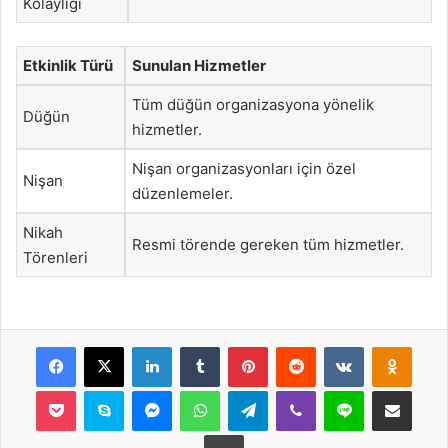
Kolaylığı
Etkinlik Türü
Sunulan Hizmetler
Tüm düğün organizasyona yönelik
Düğün
hizmetler.
Nişan organizasyonları için özel
Nişan
düzenlemeler.
Nikah
Resmi törende gereken tüm hizmetler.
Törenleri
Facebook
X
LinkedIn
Tumblr
Pinterest
Reddit
VKontakte
Odnok
Pocket
Skype
Messenger
WhatsApp
Telegram
Viber
Line
E-Posta ile payla
Yazdır